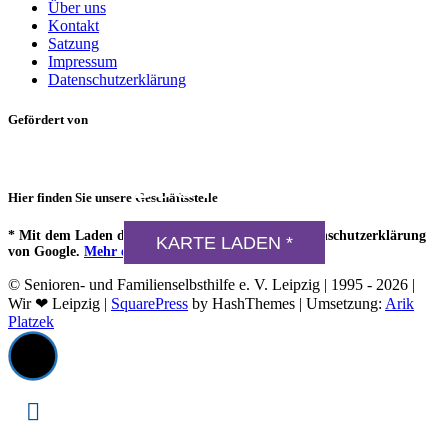
Über uns
Kontakt
Satzung
Impressum
Datenschutzerklärung
Gefördert von
DSGVO MAP
Hier finden Sie unsere Geschäftsstelle
Präsentiert von
exovia webdesign
* Mit dem Laden der Karte akzeptierst du die Datenschutzerklärung
KARTE LADEN *
von Google.
Mehr erfahren
© Senioren- und Familienselbsthilfe e. V. Leipzig | 1995 - 2026
|
Wir ❤ Leipzig |
SquarePress
by HashThemes
| Umsetzung:
Arik
Platzek