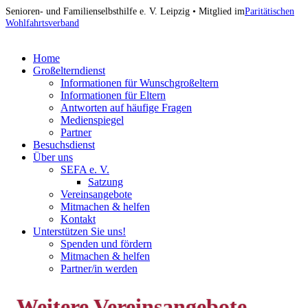
Skip
Senioren- und Familienselbsthilfe e. V. Leipzig • Mitglied im
Paritätischen
to
Wohlfahrtsverband
content
Home
Großelterndienst
Informationen für Wunschgroßeltern
Informationen für Eltern
Antworten auf häufige Fragen
Medienspiegel
Partner
Besuchsdienst
Über uns
SEFA e. V.
Satzung
Vereinsangebote
Mitmachen & helfen
Kontakt
Unterstützen Sie uns!
Spenden und fördern
Mitmachen & helfen
Partner/in werden
Weitere Vereinsangebote